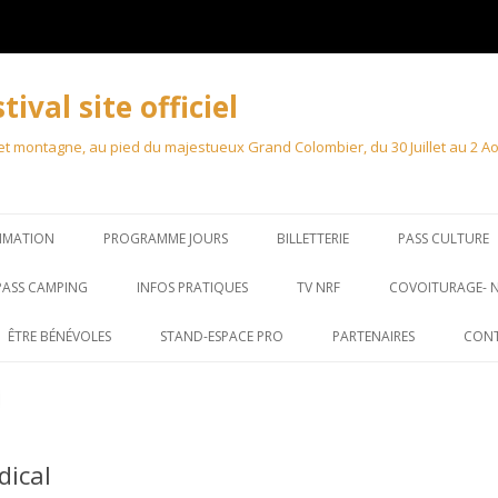
val site officiel
 montagne, au pied du majestueux Grand Colombier, du 30 Juillet au 2 Août
MMATION
PROGRAMME JOURS
BILLETTERIE
PASS CULTURE
PASS CAMPING
INFOS PRATIQUES
TV NRF
COVOITURAGE- 
ÊTRE BÉNÉVOLES
STAND-ESPACE PRO
PARTENAIRES
CON
STAND – MARCHÉ
ACCRÉDITATION PRO
dical
ACCRÉDITATIONS PRESSE