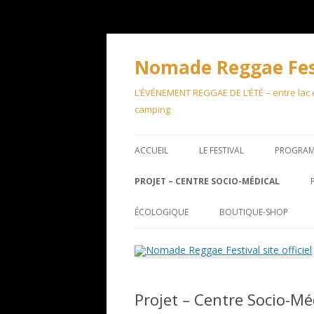
Aller
au
contenu
Nomade Reggae Festi
L’ÉVÉNEMENT REGGAE DE L’ÉTÉ – entre lac et
camping
ACCUEIL
LE FESTIVAL
PROGRA
PROJET – CENTRE SOCIO-MÉDICAL
ÉCOLOGIQUE
BOUTIQUE-SHOP
Projet – Centre Socio-Mé