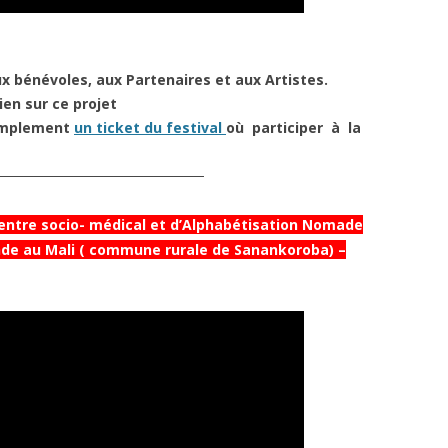
x bénévoles, aux Partenaires et aux Artistes.
en sur ce projet
simplement
un ticket du festival
où participer à la
─────────────────────
centre socio- médical et d’Alphabétisation Nomade
de au Mali ( commune rurale de Sanankoroba) –