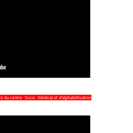
re du centre Socio -Médical et
d’alphabétisation