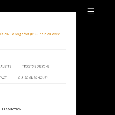
 2026 à Anglefort (01) – Plein air avec
NAVETTE
TICKETS BOISSONS
TACT
QUI SOMMES NOUS?
TRADUCTION