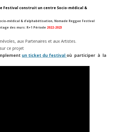
PARTENARIATS / MÉCÉNAT
Festival construit un centre Socio-médical &
EVENEMENTS PARTENAIRES
socio-médical & d’alphabétisation, Nomade Reggae Festival
ntage des murs: R+1 Période
2022-2023
évoles, aux Partenaires et aux Artistes.
sur ce projet
simplement
un ticket du festival
où participer à la