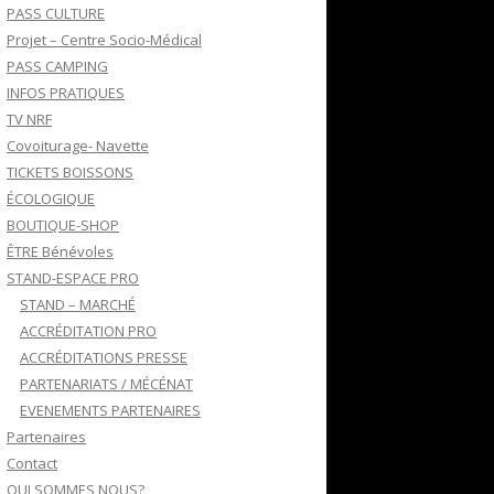
PASS CULTURE
Projet – Centre Socio-Médical
PASS CAMPING
INFOS PRATIQUES
TV NRF
Covoiturage- Navette
TICKETS BOISSONS
ÉCOLOGIQUE
BOUTIQUE-SHOP
ÊTRE Bénévoles
STAND-ESPACE PRO
STAND – MARCHÉ
ACCRÉDITATION PRO
ACCRÉDITATIONS PRESSE
PARTENARIATS / MÉCÉNAT
EVENEMENTS PARTENAIRES
Partenaires
Contact
QUI SOMMES NOUS?