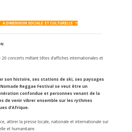
PARTENARIATS / MÉCÉNAT
EVENEMENTS PARTENAIRES
 A DIMENSION SOCIALE ET CULTURELLE !!
ON
20 concerts mêlant têtes d’affiches internationales et
r son histoire, ses stations de ski, ses paysages
 Nomade Reggae Festival se veut être un
nération confondue et personnes venant de la
les de venir vibrer ensemble sur les rythmes
ues d’Afrique.
, attirer la presse locale, nationale et internationale sur
lle et humanitaire.