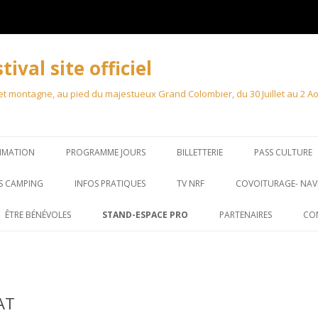
val site officiel
 montagne, au pied du majestueux Grand Colombier, du 30 Juillet au 2 Août
MMATION
PROGRAMME JOURS
BILLETTERIE
PASS CULTURE
S CAMPING
INFOS PRATIQUES
TV NRF
COVOITURAGE- NAV
ÊTRE BÉNÉVOLES
STAND-ESPACE PRO
PARTENAIRES
CO
STAND – MARCHÉ
ACCRÉDITATION PRO
AT
ACCRÉDITATIONS PRESSE