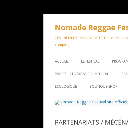
Aller
au
contenu
Nomade Reggae Festi
L’ÉVÉNEMENT REGGAE DE L’ÉTÉ – entre lac et
camping
ACCUEIL
LE FESTIVAL
PROGRA
PROJET – CENTRE SOCIO-MÉDICAL
PAS
ÉCOLOGIQUE
BOUTIQUE-SHOP
PARTENARIATS / MÉCÉN