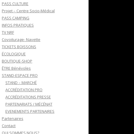
PASS CULTURE
Projet – Centre Socio-Médical
PASS CAMPING
INFOS PRATIQUES
TV NRF
Covoiturage- Navette
TICKETS BOISSONS
ÉCOLOGIQUE
BOUTIQUE-SHOP
ÊTRE Bénévoles
STAND-ESPACE PRO
STAND – MARCHÉ
ACCRÉDITATION PRO
ACCRÉDITATIONS PRESSE
PARTENARIATS / MÉCÉNAT
EVENEMENTS PARTENAIRES
Partenaires
Contact
QUI SOMMES NOUS?