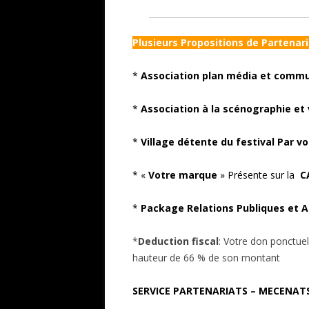
Plusieurs Propositions de Partenaria
*
Association plan média et comm
*
Association à la scénographie et vi
*
Village détente du festival Par v
* «
Votre marque
» Présente sur la
C
*
Package Relations Publiques et A
*
Deduction fiscal
: Votre don ponctuel
hauteur de 66 % de son montant
SERVICE PARTENARIATS – MECENATS