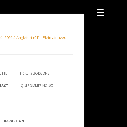
 2026 à Anglefort (01) – Plein air avec
ETTE
TICKETS BOISSONS
TACT
QUI SOMMES NOUS?
TRADUCTION