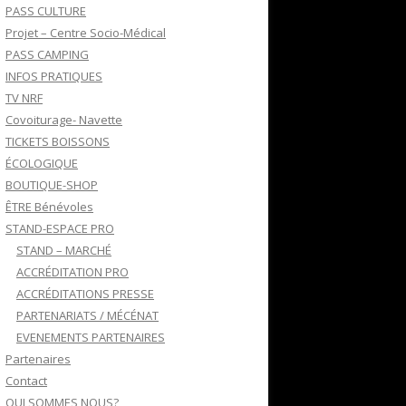
PASS CULTURE
Projet – Centre Socio-Médical
PASS CAMPING
INFOS PRATIQUES
TV NRF
Covoiturage- Navette
TICKETS BOISSONS
ÉCOLOGIQUE
BOUTIQUE-SHOP
ÊTRE Bénévoles
STAND-ESPACE PRO
STAND – MARCHÉ
ACCRÉDITATION PRO
ACCRÉDITATIONS PRESSE
PARTENARIATS / MÉCÉNAT
EVENEMENTS PARTENAIRES
Partenaires
Contact
QUI SOMMES NOUS?