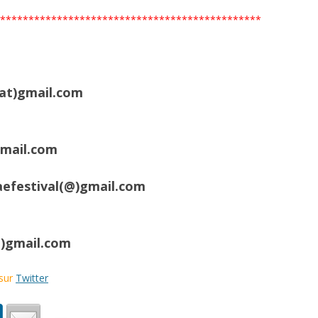
PARTENARIATS / MÉCÉNAT
**********************************************
EVENEMENTS PARTENAIRES
at)gmail.com
gmail.com
efestival(@
)gmail.com
)gmail.com
sur
Twitter