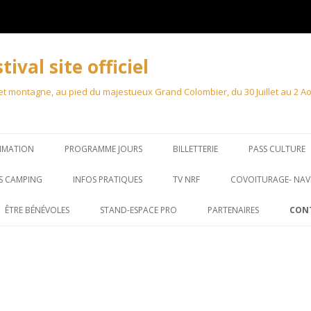
val site officiel
 montagne, au pied du majestueux Grand Colombier, du 30 Juillet au 2 Août
MMATION
PROGRAMME JOURS
BILLETTERIE
PASS CULTURE
S CAMPING
INFOS PRATIQUES
TV NRF
COVOITURAGE- NAV
ÊTRE BÉNÉVOLES
STAND-ESPACE PRO
PARTENAIRES
CON
STAND – MARCHÉ
ACCRÉDITATION PRO
ACCRÉDITATIONS PRESSE