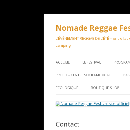
Aller
au
contenu
Nomade Reggae Festi
L’ÉVÉNEMENT REGGAE DE L’ÉTÉ – entre lac et
camping
ACCUEIL
LE FESTIVAL
PROGRA
PROJET – CENTRE SOCIO-MÉDICAL
PAS
ÉCOLOGIQUE
BOUTIQUE-SHOP
Contact