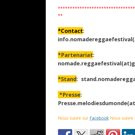
********************************
**
*Contact
:
info.nomadereggaefestival(
*Partenariat
:
nomade.reggaefestival
(at)
*Stand
:
stand.nomaderegga
*Presse
:
Presse.melodiesdumonde(at
Nous suivre sur
Facebook
Nous suivre 