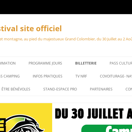
val site officiel
 montagne, au pied du majestueux Grand Colombier, du 30 Juillet au 2 Août 2
MMATION
PROGRAMME JOURS
BILLETTERIE
PASS CULTU
SS CAMPING
INFOS PRATIQUES
TV NRF
COVOITURAGE- NA
ÊTRE BÉNÉVOLES
STAND-ESPACE PRO
PARTENAIRES
CO
STAND – MARCHÉ
ACCRÉDITATION PRO
ACCRÉDITATIONS PRESSE