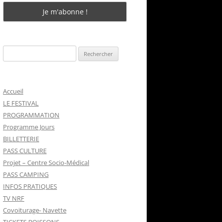
Rechercher :
Accueil
LE FESTIVAL
PROGRAMMATION
Programme Jours
BILLETTERIE
PASS CULTURE
Projet – Centre Socio-Médical
PASS CAMPING
INFOS PRATIQUES
TV NRF
Covoiturage- Navette