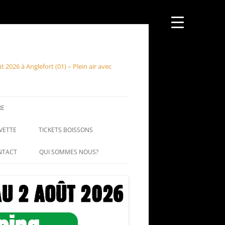
026 à Anglefort (01) – Plein air avec
RE
VETTE
TICKETS BOISSONS
NTACT
QUI SOMMES NOUS?