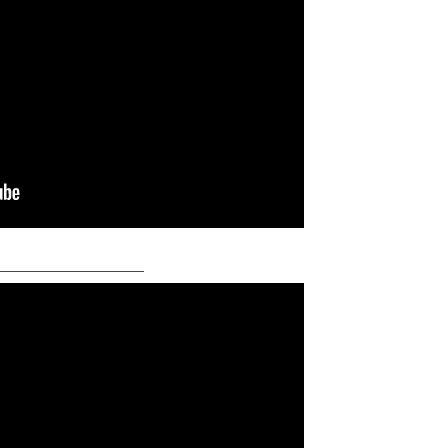
─────
──────────