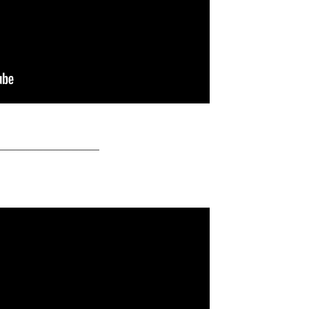
─────
──────────