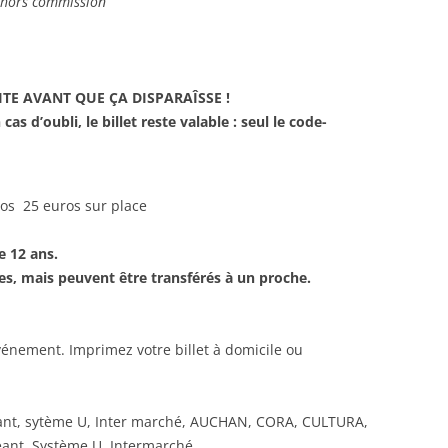
s hors commission
TE AVANT QUE ÇA DISPARAÎSSE !
as d’oubli, le billet reste valable : seul le code-
ros 25 euros sur place
e 12 ans.
es, mais peuvent être transférés à un proche.
événement. Imprimez votre billet à domicile ou
 Géant, sytème U, Inter marché, AUCHAN, CORA, CULTURA,
ant, Système U, Intermarché ,