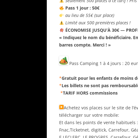
Seulement 500 places à ce tarif ! Pri
Pass 1 jour : 50€
au lieu de 55€ (sur place)
Limité aux 500 premières places !
ÉCONOMISE JUSQU’À 30€ — PROFI
« Indiquez le nom du bénéficiaire. En c
barres compte. Merci ! »
Pass Camping 1 à 4 jours : 20 eu
*
Gratuit pour les enfants de moins d
*
Les billets ne sont pas remboursabl
*
TARIF HORS commissions
Achetez vos places sur le site de l’
télécharger sur votre mobile:
Et dans les points de vente habituels :
Fnac,Ticketnet, digitick, Carrefour,
E.LECLERC, LE PROGRES, Carrefour, Gé