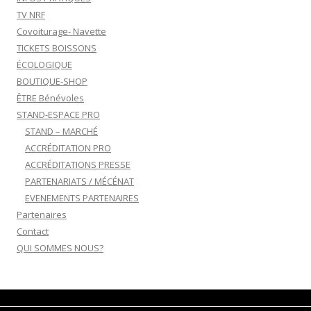
TV NRF
Covoiturage- Navette
TICKETS BOISSONS
ÉCOLOGIQUE
BOUTIQUE-SHOP
ÊTRE Bénévoles
STAND-ESPACE PRO
STAND – MARCHÉ
ACCRÉDITATION PRO
ACCRÉDITATIONS PRESSE
PARTENARIATS / MÉCÉNAT
EVENEMENTS PARTENAIRES
Partenaires
Contact
QUI SOMMES NOUS?