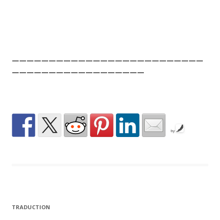
—————————————————————————
—
———————————
———————
by
TRADUCTION