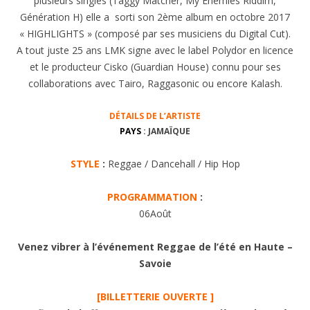
plusieurs singles (Taggy Matcher, My Enemies Riddim,
Génération H) elle a sorti son 2ème album en octobre 2017
« HIGHLIGHTS » (composé par ses musiciens du Digital Cut).
A tout juste 25 ans LMK signe avec le label Polydor en licence
et le producteur Cisko (Guardian House) connu pour ses
collaborations avec Tairo, Raggasonic ou encore Kalash.
DÉTAILS DE L’AR
TISTE
PAYS
: JAMAÏQUE
STYLE
:
Reggae / Dancehall / Hip Hop
PROGRAMMATION
:
06Août
Venez vibrer à l’événement Reggae de l’été en Haute –
Savoie
[BILLETTERIE OUVERTE ]