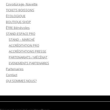
Covoiturage- Navette
TICKETS BOISSONS
ÉCOLOGIQUE
BOUTIQUE-SHOP
ÊTRE Bénévoles
STAND-ESPACE PRO
STAND – MARCHÉ
ACCRÉDITATION PRO
ACCRÉDITATIONS PRESSE
PARTENARIATS / MÉCÉNAT
EVENEMENTS PARTENAIRES
Partenaires
Contact
QUI SOMMES NOUS?