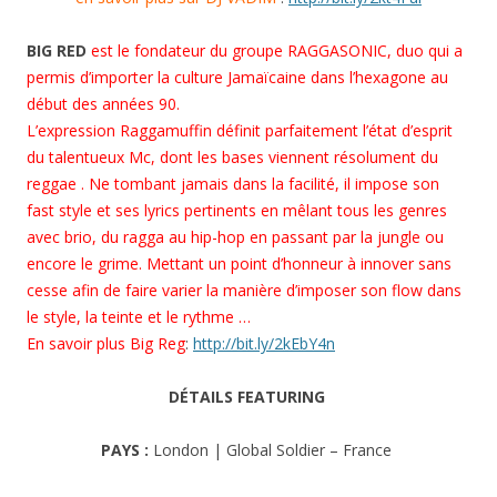
BIG RED
est le fondateur du groupe RAGGASONIC, duo qui a
permis d’importer la culture Jamaïcaine dans l’hexagone au
début des années 90.
L’expression Raggamuff
in définit parfaitement l’état d’esprit
du talentueux Mc, dont les bases viennent résolument du
reggae . Ne tombant jamais dans la facilité, il impose son
fast style et ses lyrics pertinents en mêlant tous les genres
avec brio, du ragga au hip-hop en passant par la jungle ou
encore le grime. Mettant un point d’honneur à innover sans
cesse afin de faire varier la manière d’imposer son flow dans
le style, la teinte et le rythme …
En savoir plus Big Reg
:
http://bit.ly/2kEbY4n
DÉTAILS FEATURING
PAYS :
London | Global Soldier – France