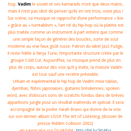
hop,
Vadim
le soviet et ses kamarads n’ont que deux mains,
mais il n’est pas idiot de penser qu’ils en ont trois, voire plus !
Sur scène, sa musique se rapproche d’une performance « live
» grâce au « turntablism », l’art né du hip-hop où la platine est
plus traitée comme un instrument à part entière que comme
une simple façon de générer des boucles, sorte de soul
moderne au vrai-faux goût russe. Patron du label Jazz Fudge,
il reste fidèle à Ninja Tune, l’importante structure créée par le
groupe Cold Cut. Aujourd’hui, sa musique prend de plus en
plus de corps, autour des voix qu’il y invite, la mixture Vadim
est tout sauf une recette prévisible.
Urbain et expérimental le hip hop de Vadim mixe tablas,
djembas, flûtes japonaises, guitares brésiliennes, spoken
word, avec d’obscurs sons de scratchs fondus dans de brèves
apparitions jungle pour un résultat inattendu et spécial. Il sera
accompagné de la poète Yarah Bravo qui donne de la voix
sur son dernier album USSR The Art of Listening. (dossier de
presse Riddim Collision 2002)
en savoir plus sur DJ VADIM
:
http://bit.ly/2kt4Fui