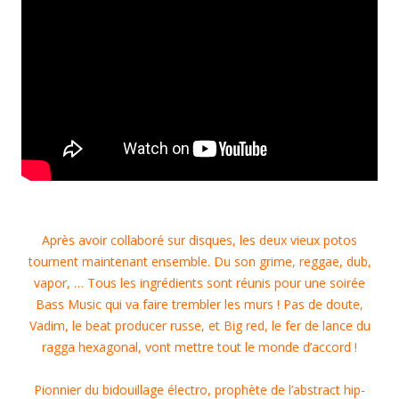
Après avoir collaboré sur disques, les deux vieux potos
tournent maintenant ensemble. Du son grime, reggae, dub,
vapor, … Tous les ingrédients sont réunis pour une soirée
Bass Music qui va faire trembler les murs ! Pas de doute,
Vadim, le beat producer russe, et Big red, le fer de lance du
ragga hexagonal, vont mettre tout le monde d’accord !
Pionnier du bidouillage électro, prophète de l’abstract hip-