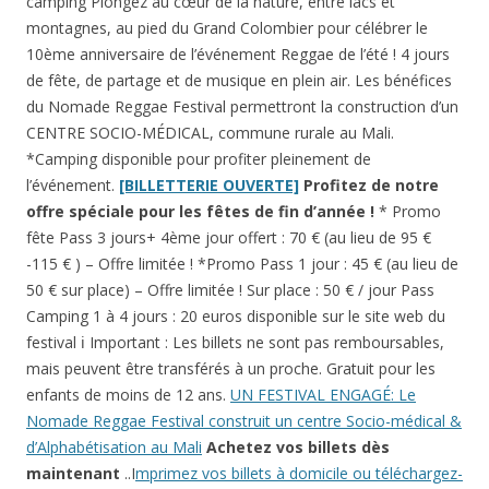
camping Plongez au cœur de la nature, entre lacs et
montagnes, au pied du Grand Colombier pour célébrer le
10ème anniversaire de l’événement Reggae de l’été ! 4 jours
de fête, de partage et de musique en plein air.
Les bénéfices
du Nomade Reggae Festival permettront la construction d’un
CENTRE SOCIO-MÉDICAL, commune rurale au Mali.
*Camping disponible pour profiter pleinement de
l’événement.
[BILLETTERIE OUVERTE]
Profitez de notre
offre spéciale pour les fêtes de fin d’année !
* Promo
fête Pass 3 jours+ 4ème jour offert : 70 € (au lieu de 95 €
-115 € ) – Offre limitée ! *Promo Pass 1 jour : 45 € (au lieu de
50 € sur place) – Offre limitée ! Sur place : 50 € / jour Pass
Camping 1 à 4 jours : 20 euros disponible sur le site web du
festival ℹ️ Important : Les billets ne sont pas remboursables,
mais peuvent être transférés à un proche. Gratuit pour les
enfants de moins de 12 ans.
UN FESTIVAL ENGAGÉ: Le
Nomade Reggae Festival construit un centre Socio-médical &
d’Alphabétisation au Mali
Achetez vos billets dès
maintenant
..I
mprimez vos billets à domicile ou téléchargez-