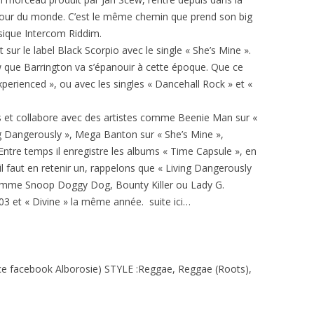
 tour du monde. C’est le même chemin que prend son big
ssique Intercom Riddim.
t sur le label Black Scorpio avec le single « She’s Mine ».
w que Barrington va s’épanouir à cette époque. Que ce
xperienced », ou avec les singles « Dancehall Rock » et «
s et collabore avec des artistes comme Beenie Man sur «
ng Dangerously », Mega Banton sur « She’s Mine »,
ntre temps il enregistre les albums « Time Capsule », en
’il faut en retenir un, rappelons que « Living Dangerously
 comme Snoop Doggy Dog, Bounty Killer ou Lady G.
003 et « Divine » la même année. suite ici…
ource facebook Alborosie) STYLE :Reggae, Reggae (Roots),