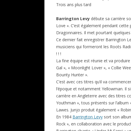
Trois ans plus tard
Barrington Levy
débute sa carrière s
Love ». C’est également pendant cette p
Dragonnaires. Il met pourtant quelques 
Ce dernier fait enregistrer Barrington L
musiciens qui formeront les Roots Radi
! ! !
La fine équipe est réunie et va produi
Gal », « Moonlight Lover », « Collie We
Bounty Hunter ».
C’est avec ces titres qu’il va commence
l’époque et notamment Yellowman. Il si
carrière en Angleterre avec des titres
Youthman », tous présents sur l’album «
Lawes. Junjo produit également « Robin
En 1984
Barrington Levy
sort son albu
Rock », en collaboration avec le produc
Barrington chante « Under Mi Sensi » u