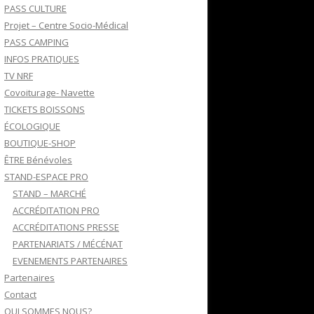
PASS CULTURE
Projet – Centre Socio-Médical
PASS CAMPING
INFOS PRATIQUES
TV NRF
Covoiturage- Navette
TICKETS BOISSONS
ÉCOLOGIQUE
BOUTIQUE-SHOP
ÊTRE Bénévoles
STAND-ESPACE PRO
STAND – MARCHÉ
ACCRÉDITATION PRO
ACCRÉDITATIONS PRESSE
PARTENARIATS / MÉCÉNAT
EVENEMENTS PARTENAIRES
Partenaires
Contact
QUI SOMMES NOUS?