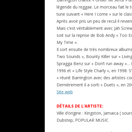
légende du reggae. Le morceau fait le
tune suivant « Here I come » sur le cla
Après avoir pris un peu de recul il revien
Mais c’est véritablement avec Jah Scre
soit sur la reprise de Bob Andy « Too E
My Time ».
Il sort ensuite de très nombreux album
Two Sounds », Bounty Killer sur « Livi
Spragga Benz sur « Don’t run away »… E
1996 et « Life Style Charly », en 1998. S
» réunit Barrington avec des artistes
Dernièrement il a sorti « Duets », en 2
Site web
DÉTAILS DE L’ARTISTE:
Ville d’origine : Kingston, Jamaica ( s
Dubstep, POPULAR MUSIC