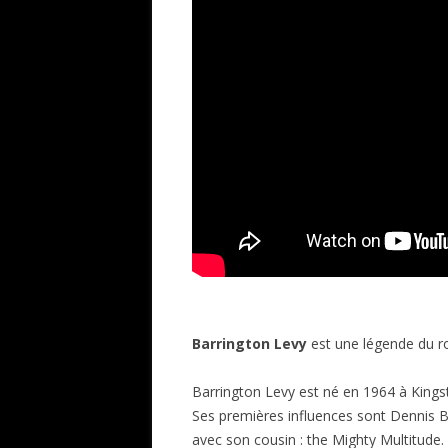
Barrington Levy
est une légende du ro
Barrington Levy est né en 1964 à Kingst
Ses premières influences sont Dennis 
avec son cousin : the Mighty Multitude. 