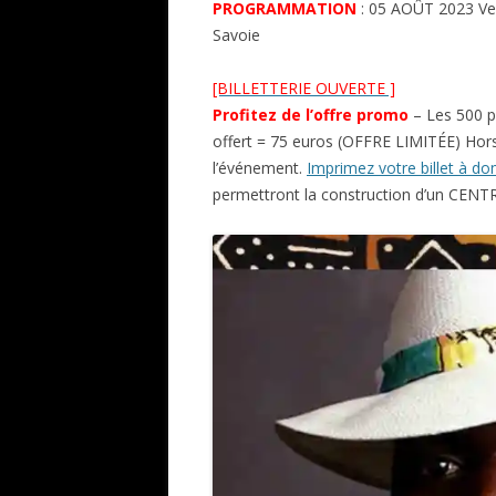
PROGRAMMATION
: 05 AOÛT 2023 Ven
Savoie
[BILLETTERIE OUVERTE ]
Profitez de l’offre promo
– Les 500 p
offert = 75 euros (OFFRE LIMITÉE) Hors
l’événement.
Imprimez votre billet à d
permettront la construction d’un CEN