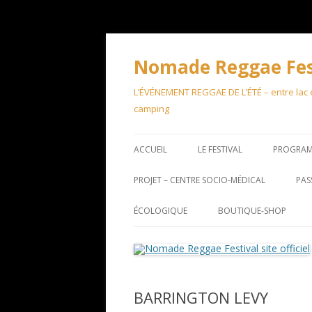
Aller
au
contenu
Nomade Reggae Festi
L’ÉVÉNEMENT REGGAE DE L’ÉTÉ – entre lac et
camping
ACCUEIL
LE FESTIVAL
PROGRA
PROJET – CENTRE SOCIO-MÉDICAL
PAS
ÉCOLOGIQUE
BOUTIQUE-SHOP
BARRINGTON LEVY