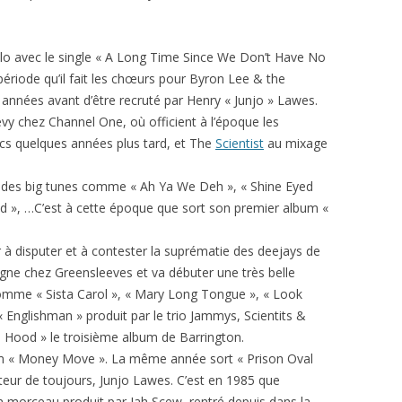
olo avec le single « A Long Time Since We Don’t Have No
ériode qu’il fait les chœurs pour Byron Lee & the
années avant d’être recruté par Henry « Junjo » Lawes.
evy chez Channel One, où officient à l’époque les
cs quelques années plus tard, et The
Scientist
au mixage
re des big tunes comme « Ah Ya We Deh », « Shine Eyed
ed », …C’est à cette époque que sort son premier album «
r à disputer et à contester la suprématie des deejays de
gne chez Greensleeves et va débuter une très belle
 comme « Sista Carol », « Mary Long Tongue », « Look
 Englishman » produit par le trio Jammys, Scientits &
 Hood » le troisième album de Barrington.
m « Money Move ». La même année sort « Prison Oval
teur de toujours, Junjo Lawes. C’est en 1985 que
n morceau produit par Jah Scew, rentré depuis dans la