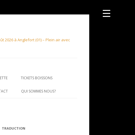
 2026 à Anglefort (01) – Plein air avec
ETTE
TICKETS BOISSONS
TACT
QUI SOMMES NOUS?
TRADUCTION